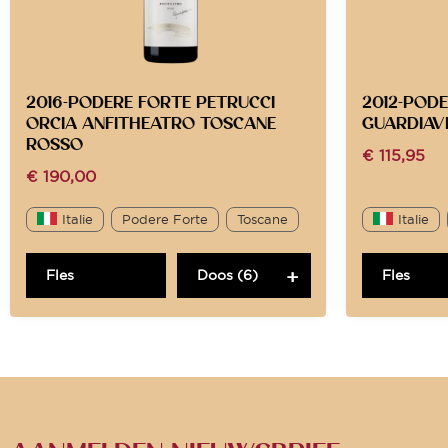
2016-PODERE FORTE PETRUCCI
2012-POD
ORCIA ANFITHEATRO TOSCANE
GUARDIAV
ROSSO
€
115,95
€
190,00
Italie
Podere Forte
Toscane
Italie
Fles
Doos (6)
Fles