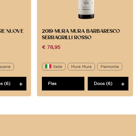
RRE NUOVE
2019-MURA MURA BARBARESCO
SERRAGRILLI ROSSO
€
78,95
scane
Italie
Mura Mura
Piemonte
s (6)
Fles
Doos (6)