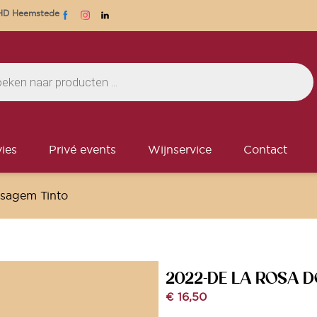
1 HD Heemstede
ies
Privé events
Wijnservice
Contact
sagem Tinto
2022-DE LA ROSA 
€
16,50