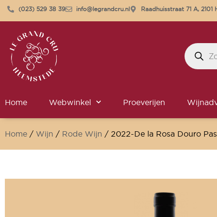
(023) 529 38 39
info@legrandcru.nl
Raadhuisstraat 71 A, 210
Home
Webwinkel
Proeverijen
Wijnadv
Home
/
Wijn
/
Rode Wijn
/ 2022-De la Rosa Douro Pas
Alleen online