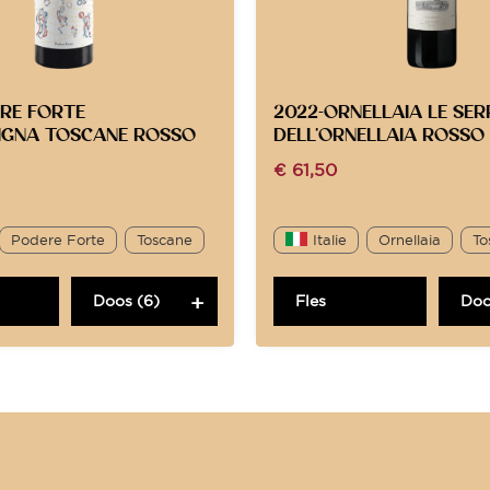
ERE FORTE
2022-ORNELLAIA LE SE
IGNA TOSCANE ROSSO
DELL’ORNELLAIA ROSSO
€
61,50
Podere Forte
Toscane
Italie
Ornellaia
To
Doos (6)
Fles
Doo