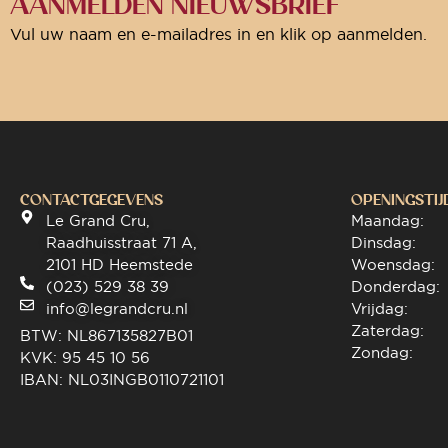
AANMELDEN NIEUWSBRIEF
Vul uw naam en e-mailadres in en klik op aanmelden.
CONTACTGEGEVENS
OPENINGSTIJ
Le Grand Cru,
Maandag:
Raadhuisstraat 71 A,
Dinsdag:
2101 HD Heemstede
Woensdag:
(023) 529 38 39
Donderdag:
info@legrandcru.nl
Vrijdag:
Zaterdag:
BTW: NL867135827B01
Zondag:
KVK: 95 45 10 56
IBAN: NL03INGB0110721101