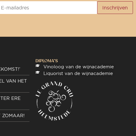
DIPLOMA"S
Vinoloog van de wijnacademie
EKOMST!’
Liquorist van de wijnacademie
EL VAN HET
TER ERE
T ZOMAAR!