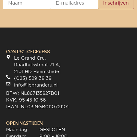
CONTACTGEGEVENS
Le Grand Cru,
Raadhuisstraat 71 A,
2101 HD Heemstede
(023) 529 38 39
info@legrandcru.nl
BTW: NL867135827B01
KVK: 95 45 10 56
IBAN: NL03INGB0110721101
OPENINGSTIJDEN
Maandag:
GESLOTEN
Dinsdag:
9:00 - 18:00