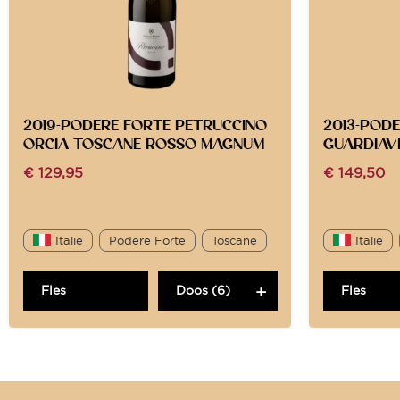
2019-PODERE FORTE PETRUCCINO
2013-POD
ORCIA TOSCANE ROSSO MAGNUM
GUARDIAV
€
129,95
€
149,50
Italie
Podere Forte
Toscane
Italie
Fles
Doos (6)
Fles