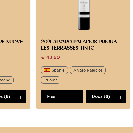
RRE NUOVE
2021-ALVARO PALACIOS PRIORAT
LES TERRASSES TINTO
€
42,50
Spanje
Alvaro Palacios
scane
Priorat
s (6)
Fles
Doos (6)