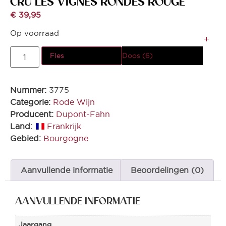
CRU LES VIGNES RONDES ROUGE
€
39,95
Op voorraad
Fles
Doos (6)
Nummer:
3775
Categorie:
Rode Wijn
Producent:
Dupont-Fahn
Land:
Frankrijk
Gebied:
Bourgogne
Aanvullende informatie
Beoordelingen (0)
AANVULLENDE INFORMATIE
Jaargang