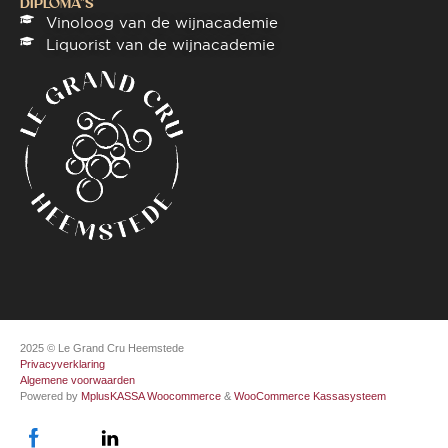
DIPLOMA"S
Vinoloog van de wijnacademie
Liquorist van de wijnacademie
2025 © Le Grand Cru Heemstede
Privacyverklaring
Algemene voorwaarden
Powered by
MplusKASSA Woocommerce
&
WooCommerce Kassasysteem