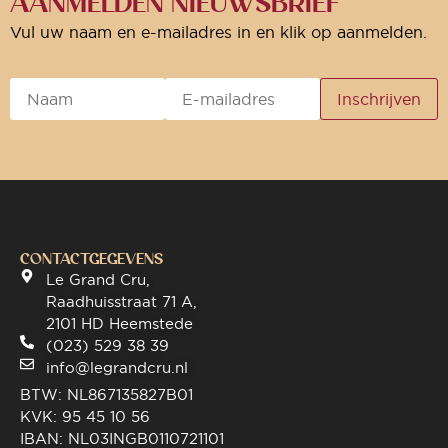
AANMELDEN NIEUWSBRIEF
Vul uw naam en e-mailadres in en klik op aanmelden.
CONTACTGEGEVENS
Le Grand Cru,
Raadhuisstraat 71 A,
2101 HD Heemstede
(023) 529 38 39
info@legrandcru.nl
BTW: NL867135827B01
KVK: 95 45 10 56
IBAN: NL03INGB0110721101