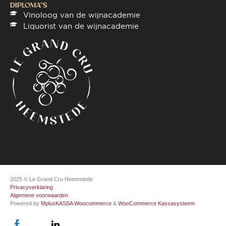
DIPLOMA"S
Vinoloog van de wijnacademie
Liquorist van de wijnacademie
2025 © Le Grand Cru Heemstede
Privacyverklaring
Algemene voorwaarden
Powered by
MplusKASSA Woocommerce
&
WooCommerce Kassasysteem