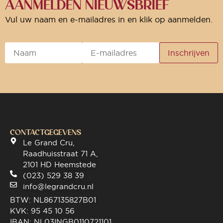
AANMELDEN NIEUWSBRIEF
Vul uw naam en e-mailadres in en klik op aanmelden.
CONTACTGEGEVENS
Le Grand Cru,
Raadhuisstraat 71 A,
2101 HD Heemstede
(023) 529 38 39
info@legrandcru.nl
BTW: NL867135827B01
KVK: 95 45 10 56
IBAN: NL03INGB0110721101