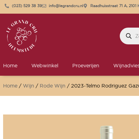
(023) 529 38 39
info@legrandcru.nl
Raadhuisstraat 71 A, 210
Home
Webwinkel
Proeverijen
Wijnadvie
Home
/
Wijn
/
Rode Wijn
/ 2023-Telmo Rodriguez Gazu