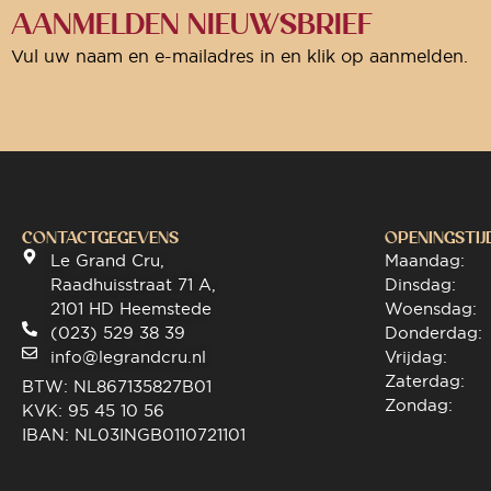
AANMELDEN NIEUWSBRIEF
Vul uw naam en e-mailadres in en klik op aanmelden.
CONTACTGEGEVENS
OPENINGSTIJ
Le Grand Cru,
Maandag:
Raadhuisstraat 71 A,
Dinsdag:
2101 HD Heemstede
Woensdag:
(023) 529 38 39
Donderdag:
info@legrandcru.nl
Vrijdag:
Zaterdag:
BTW: NL867135827B01
Zondag:
KVK: 95 45 10 56
IBAN: NL03INGB0110721101