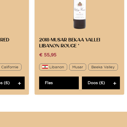
 RED
2018-MUSAR BEKAA VALLEI
LIBANON ROUGE *
€
55,95
Californie
Libanon
Musar
Beeka Valley
s (6)
Fles
Doos (6)