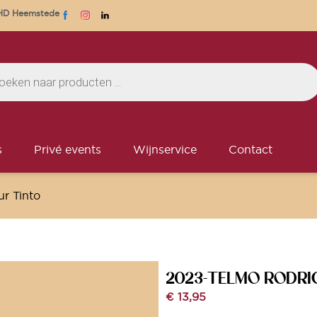
1 HD Heemstede
s
Privé events
Wijnservice
Contact
r Tinto
2023-TELMO RODRI
€
13,95