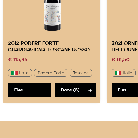
2012-PODERE FORTE
2021-ORNE
GUARDIAVIGNA TOSCANE ROSSO
DELL’ORN
€
115,95
€
61,50
Italie
Podere Forte
Toscane
Italie
Fles
Doos (6)
Fles