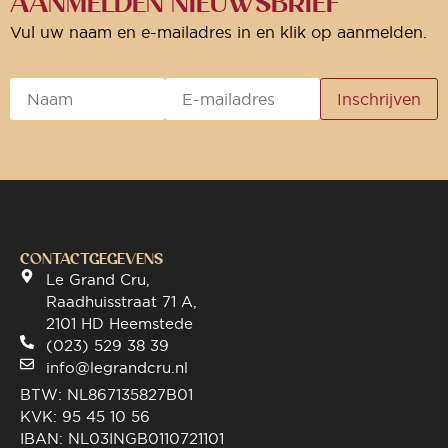
AANMELDEN NIEUWSBRIEF
Vul uw naam en e-mailadres in en klik op aanmelden.
CONTACTGEGEVENS
Le Grand Cru,
Raadhuisstraat 71 A,
2101 HD Heemstede
(023) 529 38 39
info@legrandcru.nl
BTW: NL867135827B01
KVK: 95 45 10 56
IBAN: NL03INGB0110721101