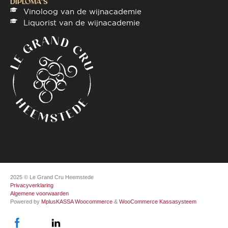
DIPLOMA"S
Vinoloog van de wijnacademie
Liquorist van de wijnacademie
2025 © Le Grand Cru Heemstede
Privacyverklaring
Algemene voorwaarden
Powered by
MplusKASSA Woocommerce
&
WooCommerce Kassasysteem