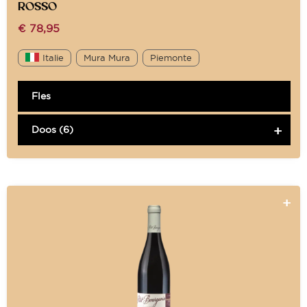
ROSSO
€
78,95
Italie
Mura Mura
Piemonte
Fles
Doos (6)