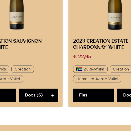
ATION SAUVIGNON
2023-CREATION ESTATE
ITE
CHARDONNAY WHITE
€
22,95
rika
Creation
Zuid-Afrika
Creation
rde Vallei
Hemel en Aarde Vallei
Doos (6)
Fles
Doo