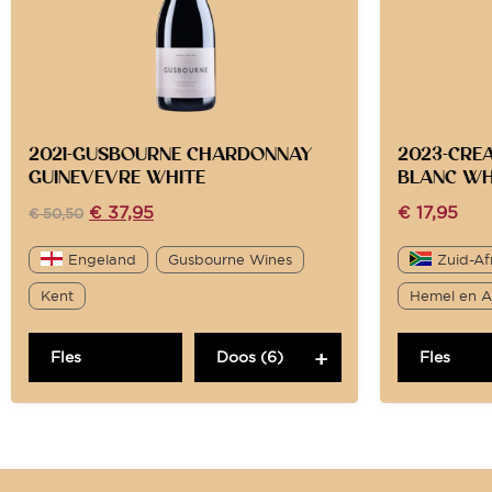
2021-GUSBOURNE CHARDONNAY
2023-CRE
GUINEVEVRE WHITE
BLANC WH
€
37,95
€
17,95
€
50,50
Engeland
Gusbourne Wines
Zuid-Af
Kent
Hemel en Aa
Fles
Doos (6)
Fles