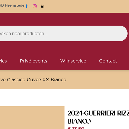
1 HD Heemstede
ies
Privé events
Wijnservice
Contact
ave Classico Cuvee XX Bianco
2024-GUERRIERI RI
BIANCO
€
13,50