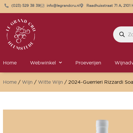
(023) 529 38 39
info@legrandcru.nl
Raadhuisstraat 71 A, 210
Home
Webwinkel
Proeverijen
Wijnadv
Home
/
Wijn
/
Witte Wijn
/ 2024-Guerrieri Rizzardi So