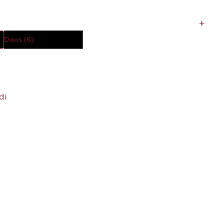
Doos (6)
di