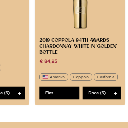
2019-COPPOLA 94TH AWARDS
CHARDONNAY WHITE IN ‘GOLDEN’
BOTTLE
€
84,95
Amerika
Coppola
Californie
s (6)
Fles
Doos (6)