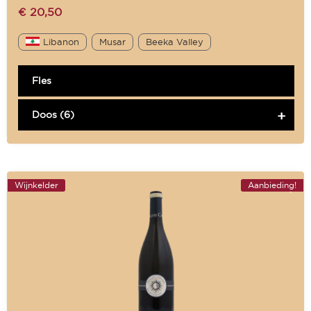
€
20,50
Libanon
Musar
Beeka Valley
Fles
Doos (6)
Wijnkelder
Aanbieding!