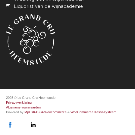
Liquorist van de wijnacademie
2025 © Le Grand Cru Heemstede
Privacyverklaring
Algemene voorwaarden
Powered by
MplusKASSA Woocommerce
&
WooCommerce Kassasysteem