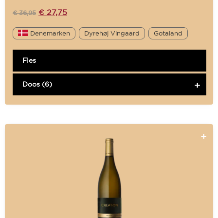
€
27,75
€
36,95
Denemarken
Dyrehøj Vingaard
Gotaland
Fles
Doos (6)