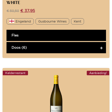
WHITE
€
37,95
€
50,50
Engeland
Gusbourne Wines
Kent
Fles
Doos (6)
Kelderrestant
Aanbieding!