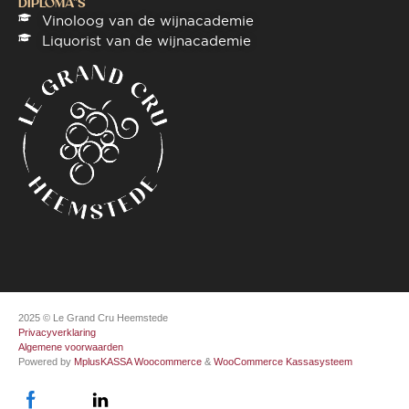
DIPLOMA"S
Vinoloog van de wijnacademie
Liquorist van de wijnacademie
2025 © Le Grand Cru Heemstede
Privacyverklaring
Algemene voorwaarden
Powered by
MplusKASSA Woocommerce
&
WooCommerce Kassasysteem