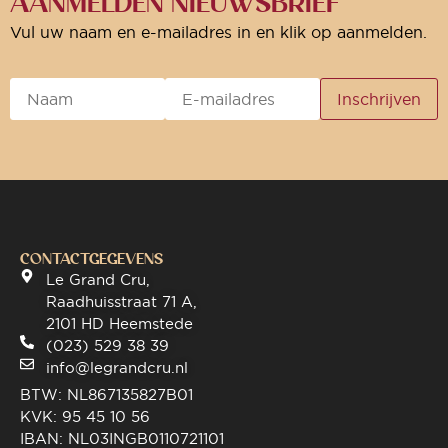
AANMELDEN NIEUWSBRIEF
Vul uw naam en e-mailadres in en klik op aanmelden.
CONTACTGEGEVENS
Le Grand Cru,
Raadhuisstraat 71 A,
2101 HD Heemstede
(023) 529 38 39
info@legrandcru.nl
BTW: NL867135827B01
KVK: 95 45 10 56
IBAN: NL03INGB0110721101