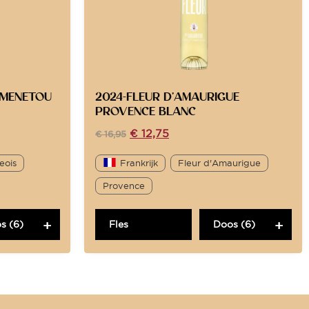
 MENETOU
2024-FLEUR D’AMAURIGUE
PROVENCE BLANC
€
12,75
€
16,95
eois
Frankrijk
Fleur d'Amaurigue
Provence
s (6)
Fles
Doos (6)