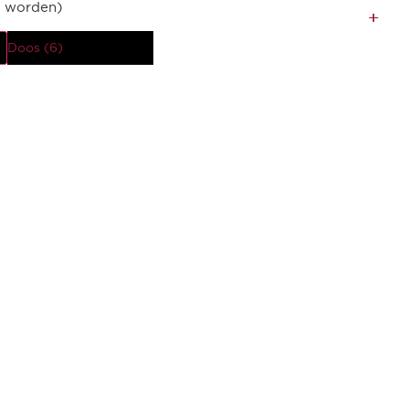
d worden)
Doos (6)