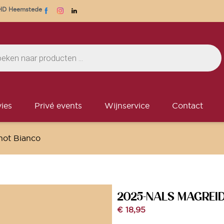
1 HD Heemstede
ies
Privé events
Wijnservice
Contact
not Bianco
2025-NALS MAGREID
€
18,95