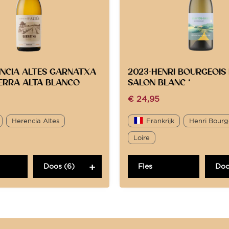
ENCIA ALTES GARNATXA
2023-HENRI BOURGEOIS
ERRA ALTA BLANCO
SALON BLANC *
€
24,95
Herencia Altes
Frankrijk
Henri Bourg
Loire
Doos (6)
Fles
Doo