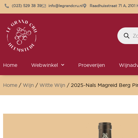
(023) 529 38 39
info@legrandcru.nl
Raadhuisstraat 71 A, 210
Home
Webwinkel
Proeverijen
Wijnadv
Home
/
Wijn
/
Witte Wijn
/ 2025-Nals Magreid Berg Pi
Alleen online