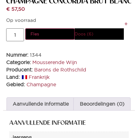
CHAMPAGNE CONCORDIA BRUT BLANC
€
57,50
Op voorraad
Fles
Doos (6)
Nummer:
1344
Categorie:
Mousserende Wijn
Producent:
Barons de Rothschild
Land:
Frankrijk
Gebied:
Champagne
Aanvullende informatie
Beoordelingen (0)
AANVULLENDE INFORMATIE
Jaargang