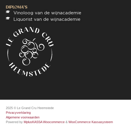
DIPLOMA"S
Vinoloog van de wijnacademie
Liquorist van de wijnacademie
2025 © Le Grand Cru Heemstede
Privacyverklaring
Algemene voorwaarden
Powered by
MplusKASSA Woocommerce
&
WooCommerce Kassasysteem