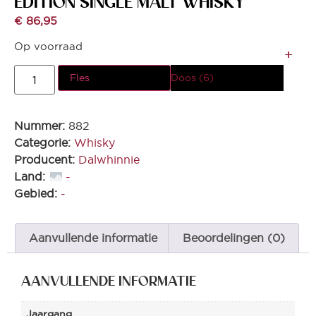
EDITION SINGLE MALT WHISKY
€
86,95
Op voorraad
Fles
Doos (6)
Nummer:
882
Categorie:
Whisky
Producent:
Dalwhinnie
Land:
-
Gebied:
-
Aanvullende informatie
Beoordelingen (0)
AANVULLENDE INFORMATIE
Jaargang