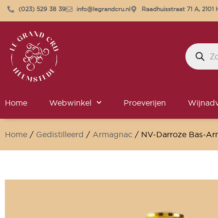
(023) 529 38 39
info@legrandcru.nl
Raadhuisstraat 71 A, 210
Home
Webwinkel
Proeverijen
Wijnadv
Home
/
Gedistilleerd
/
Armagnac
/ NV-Darroze Bas-Ar