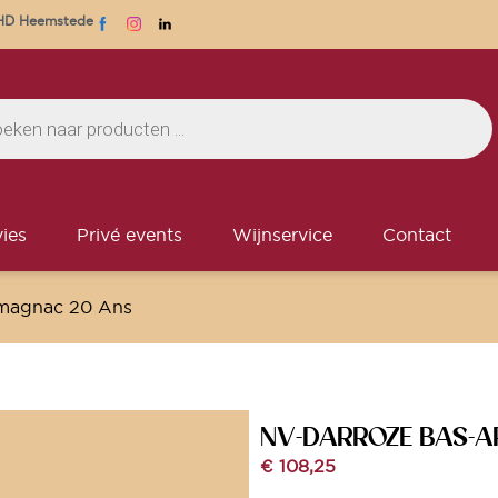
1 HD Heemstede
ies
Privé events
Wijnservice
Contact
magnac 20 Ans
NV-DARROZE BAS-A
€
108,25