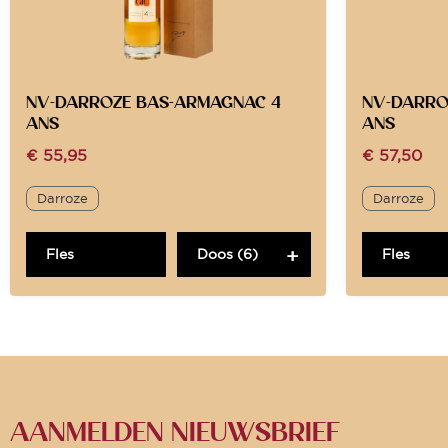
NV-DARROZE BAS-ARMAGNAC 4
NV-DARRO
ANS
ANS
€
55,95
€
57,50
Darroze
Darroze
Fles
Doos (6)
Fles
AANMELDEN NIEUWSBRIEF