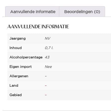
Aanvullende informatie
Beoordelingen (0)
AANVULLENDE INFORMATIE
Jaargang
NV
Inhoud
0,7 l.
Alcoholpercentage
43
Eigen import
Nee
Allergenen
–
Land
–
Gebied
–