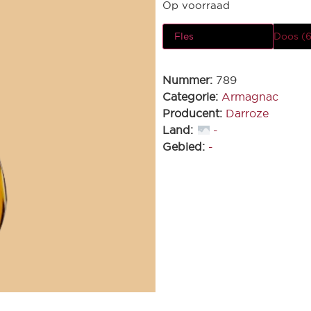
Op voorraad
Fles
Doos (6
Nummer:
789
Categorie:
Armagnac
Producent:
Darroze
Land:
-
Gebied:
-