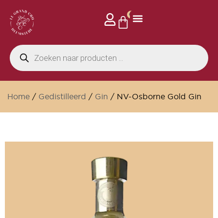
0
Home
/
Gedistilleerd
/
Gin
/ NV-Osborne Gold Gin