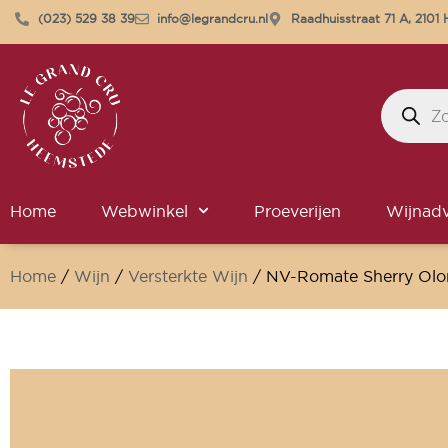
(023) 529 38 39
info@legrandcru.nl
Raadhuisstraat 71 A, 210
Home
Webwinkel
Proeverijen
Wijnadv
Home
/
Wijn
/
Versterkte Wijn
/ NV-Romate Sherry Olor
Alleen online