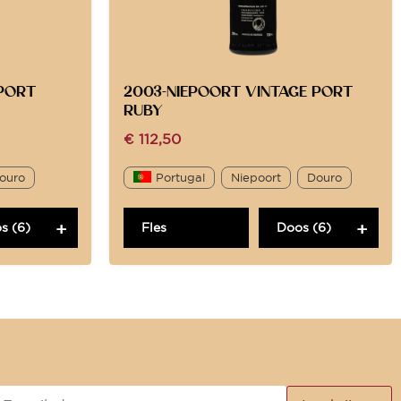
 PORT
2003-NIEPOORT VINTAGE PORT
RUBY
€
112,50
ouro
Portugal
Niepoort
Douro
s (6)
Fles
Doos (6)