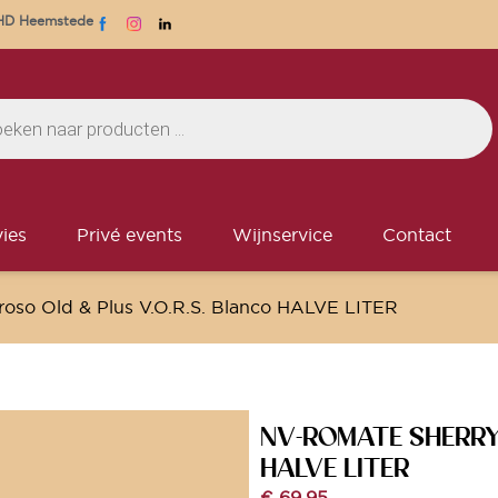
1 HD Heemstede
ies
Privé events
Wijnservice
Contact
oso Old & Plus V.O.R.S. Blanco HALVE LITER
NV-ROMATE SHERRY 
HALVE LITER
€
69,95