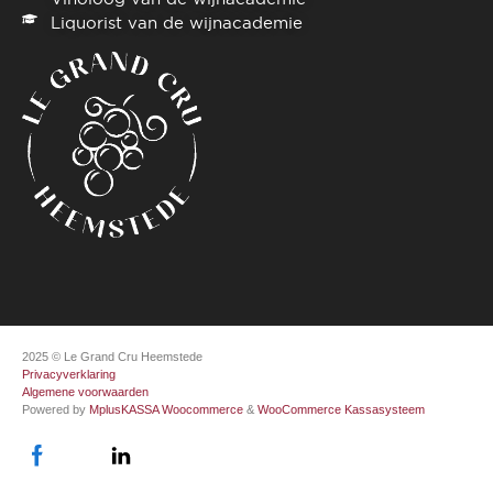
Liquorist van de wijnacademie
2025 © Le Grand Cru Heemstede
Privacyverklaring
Algemene voorwaarden
Powered by
MplusKASSA Woocommerce
&
WooCommerce Kassasysteem