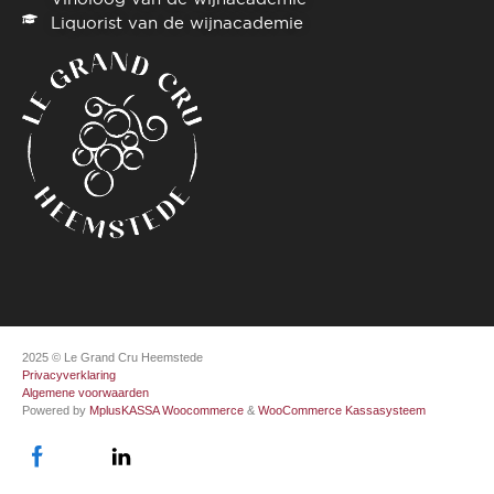
Liquorist van de wijnacademie
2025 © Le Grand Cru Heemstede
Privacyverklaring
Algemene voorwaarden
Powered by
MplusKASSA Woocommerce
&
WooCommerce Kassasysteem