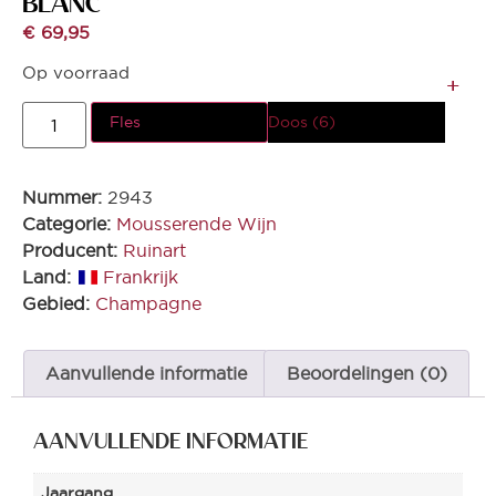
BLANC
€
69,95
Op voorraad
Fles
Doos (6)
Nummer:
2943
Categorie:
Mousserende Wijn
Producent:
Ruinart
Land:
Frankrijk
Gebied:
Champagne
Aanvullende informatie
Beoordelingen (0)
AANVULLENDE INFORMATIE
Jaargang