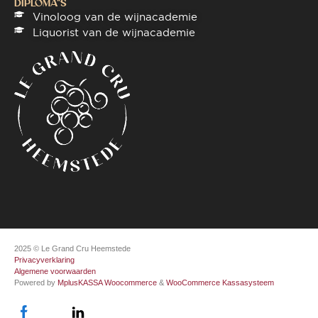
DIPLOMA"S
Vinoloog van de wijnacademie
Liquorist van de wijnacademie
2025 © Le Grand Cru Heemstede
Privacyverklaring
Algemene voorwaarden
Powered by
MplusKASSA Woocommerce
&
WooCommerce Kassasysteem