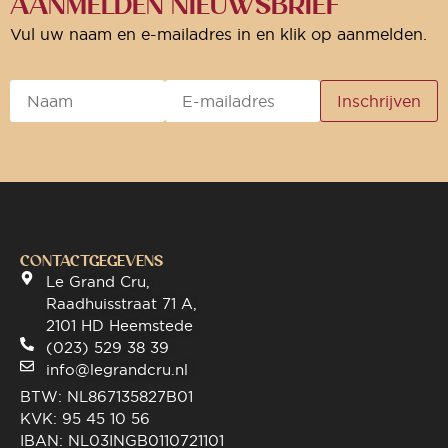
AANMELDEN NIEUWSBRIEF
Vul uw naam en e-mailadres in en klik op aanmelden.
CONTACTGEGEVENS
Le Grand Cru,
Raadhuisstraat 71 A,
2101 HD Heemstede
(023) 529 38 39
info@legrandcru.nl
BTW: NL867135827B01
KVK: 95 45 10 56
IBAN: NL03INGB0110721101