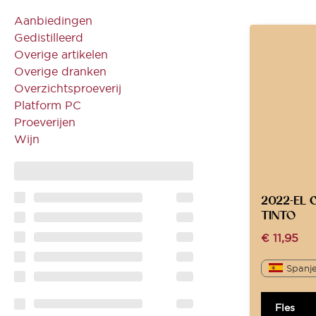
Aanbiedingen
Gedistilleerd
Overige artikelen
Overige dranken
Overzichtsproeverij
Platform PC
Proeverijen
Wijn
2022-EL 
TINTO
€
11,95
Spanj
Fles