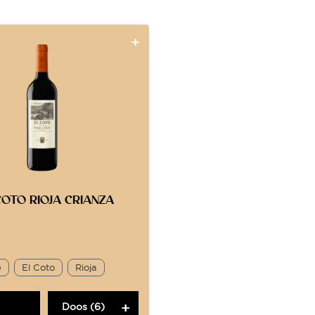
COTO RIOJA CRIANZA
e
El Coto
Rioja
Doos (6)