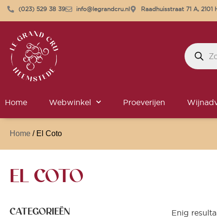
(023) 529 38 39
info@legrandcru.nl
Raadhuisstraat 71 A, 210
Home
Webwinkel
Proeverijen
Wijnadv
Home
/ El Coto
EL COTO
CATEGORIEËN
Enig resulta