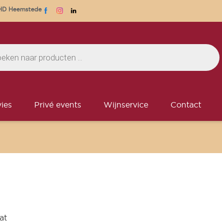
1 HD Heemstede
ies
Privé events
Wijnservice
Contact
at