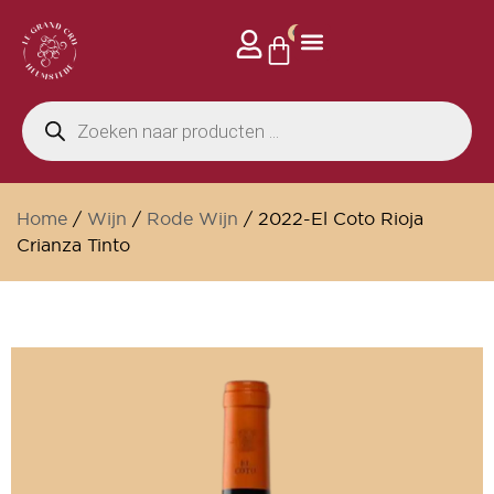
0
Privé events
Home
/
Wijn
/
Rode Wijn
/ 2022-El Coto Rioja
Crianza Tinto