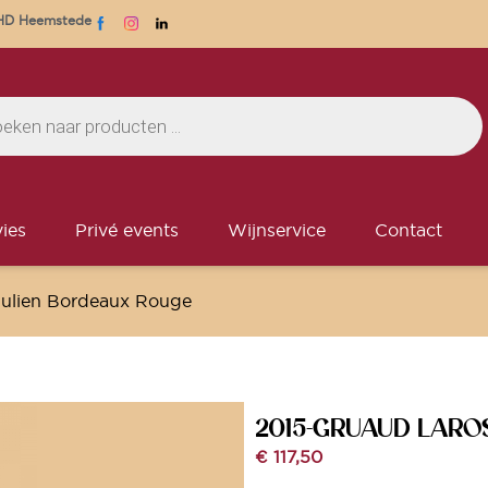
1 HD Heemstede
ies
Privé events
Wijnservice
Contact
Julien Bordeaux Rouge
2015-GRUAUD LARO
€
117,50