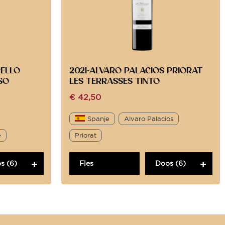
RELLO
2021-ALVARO PALACIOS PRIORAT
SO
LES TERRASSES TINTO
€
42,50
Spanje
Alvaro Palacios
e
Priorat
s (6)
Fles
Doos (6)