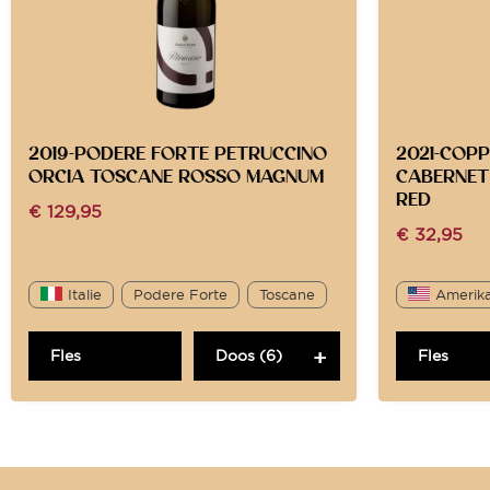
2019-PODERE FORTE PETRUCCINO
2021-COP
ORCIA TOSCANE ROSSO MAGNUM
CABERNET
RED
€
129,95
€
32,95
Italie
Podere Forte
Toscane
Amerik
Fles
Doos (6)
Fles