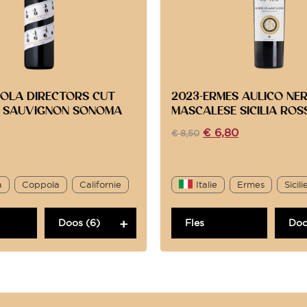
POLA DIRECTORS CUT
2023-ERMES AULICO NE
 SAUVIGNON SONOMA
MASCALESE SICILIA ROS
€
6,80
€
8,50
a
Coppola
Californie
Italie
Ermes
Sicili
Doos (6)
Fles
Doo