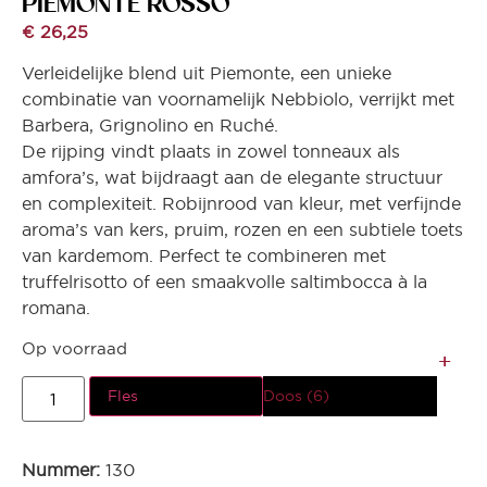
PIEMONTE ROSSO
€
26,25
Verleidelijke blend uit Piemonte, een unieke
combinatie van voornamelijk Nebbiolo, verrijkt met
Barbera, Grignolino en Ruché.
De rijping vindt plaats in zowel tonneaux als
amfora’s, wat bijdraagt aan de elegante structuur
en complexiteit. Robijnrood van kleur, met verfijnde
aroma’s van kers, pruim, rozen en een subtiele toets
van kardemom. Perfect te combineren met
truffelrisotto of een smaakvolle saltimbocca à la
romana.
Op voorraad
Fles
Doos (6)
Nummer:
130