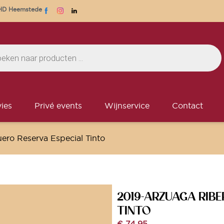
1 HD Heemstede
ies
Privé events
Wijnservice
Contact
ero Reserva Especial Tinto
2019-ARZUAGA RIBE
TINTO
€
74,95