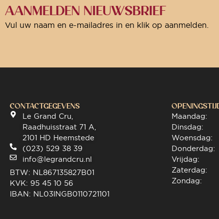
AANMELDEN NIEUWSBRIEF
Vul uw naam en e-mailadres in en klik op aanmelden.
CONTACTGEGEVENS
OPENINGSTIJ
Le Grand Cru,
Maandag:
Raadhuisstraat 71 A,
Dinsdag:
2101 HD Heemstede
Woensdag:
(023) 529 38 39
Donderdag:
info@legrandcru.nl
Vrijdag:
Zaterdag:
BTW: NL867135827B01
Zondag:
KVK: 95 45 10 56
IBAN: NL03INGB0110721101