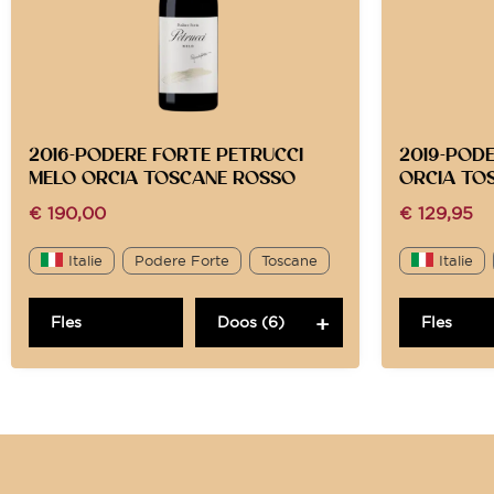
2016-PODERE FORTE PETRUCCI
2019-POD
MELO ORCIA TOSCANE ROSSO
ORCIA TO
€
190,00
€
129,95
Italie
Podere Forte
Toscane
Italie
Fles
Doos (6)
Fles