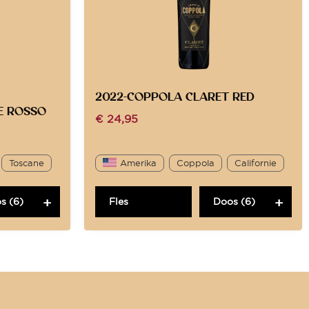
2022-COPPOLA CLARET RED
E ROSSO
€
24,95
Toscane
Amerika
Coppola
Californie
s (6)
Fles
Doos (6)