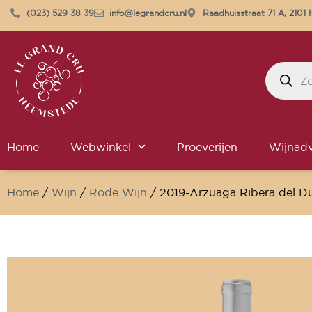
(023) 529 38 39
info@legrandcru.nl
Raadhuisstraat 71 A, 210
Home
Webwinkel
Proeverijen
Wijnadv
Home
/
Wijn
/
Rode Wijn
/ 2019-Arzuaga Ribera del Du
Wijnkelder