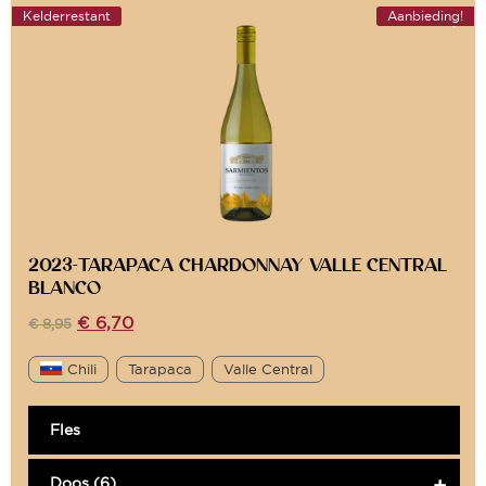
Kelderrestant
Aanbieding!
2023-TARAPACA CHARDONNAY VALLE CENTRAL
BLANCO
€
6,70
€
8,95
Chili
Tarapaca
Valle Central
Fles
Doos (6)