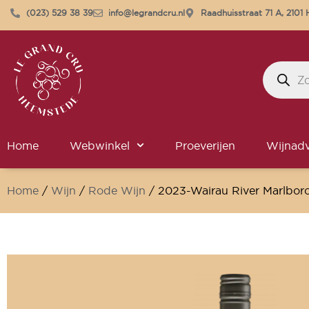
(023) 529 38 39
info@legrandcru.nl
Raadhuisstraat 71 A, 210
Home
Webwinkel
Proeverijen
Wijnadv
Home
/
Wijn
/
Rode Wijn
/ 2023-Wairau River Marlbor
Alleen online