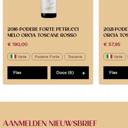
2016-PODERE FORTE PETRUCCI
2021-POD
MELO ORCIA TOSCANE ROSSO
ORCIA TO
€
190,00
€
57,95
Italie
Podere Forte
Toscane
Italie
Fles
Doos (6)
Fles
AANMELDEN NIEUWSBRIEF