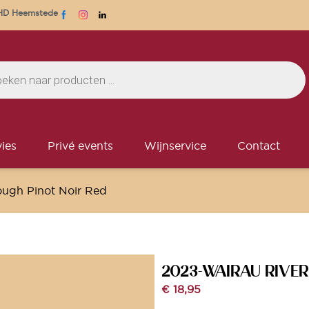
1 HD Heemstede
ies
Privé events
Wijnservice
Contact
ough Pinot Noir Red
2023-WAIRAU RIVE
€
18,95