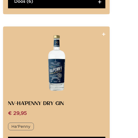
Doos (6)
NV-HA’PENNY DRY GIN
€
29,95
Ha'Penny